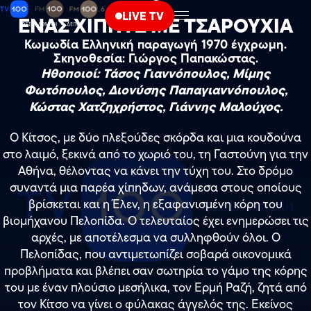
Κ
LIVE TV
ΕΝΑΣ ΧΙΠΠΥΣ ΜΕ ΤΣΑΡΟΥΧΙΑ
Κωμωδία Ελληνική παραγωγή 1970 έγχρωμη.
Σκηνοθεσία: Γιώργος Παπακώστας.
Ηθοποιοί: Τάσος Γιαννόπουλος, Μίμης
Φωτόπουλος, Διονύσης Παπαγιαννόπουλος,
Κώστας Χατζηχρήστος, Γιάννης Μαλούχος.
Ο Κίτσος, με δύο πλεξούδες σκόρδα και μια κουδούνα
στο λαιμό, ξεκινά από το χωριό του, τη Γαστούνη για την
Αθήνα, θέλοντας να κάνει την τύχη του. Στο δρόμο
συναντά μια παρέα χίπηδων, ανάμεσα στους οποίους
βρίσκεται και η Έλεν, η εξαφανισμένη κόρη του
βιομήχανου Πελοπίδα. Ο τελευταίος έχει ενημερώσει τις
αρχές, με αποτέλεσμα να συλληφθούν όλοι. Ο
Πελοπίδας, που αντιμετωπίζει σοβαρά οικονομικά
προβλήματα και βλέπει σαν σωτηρία το γάμο της κόρης
του με έναν πλούσιο μεσήλικα, τον Ερμή Ραζή, ζητά από
τον Κίτσο να γίνει ο φύλακας άγγελός της. Εκείνος