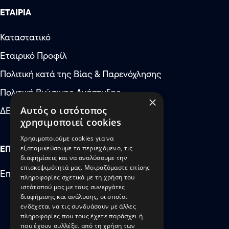
ΕΤΑΙΡΙΑ
Καταστατικό
Εταιρικό Προφίλ
Αύξηση μεγέθους κειμέν
Πολιτική κατά της Βίας & Παρενόχλησης
Μείωση μεγέθους κειμέν
Πολιτική Βιώσιμης Ανάπτυξης
×
Αύξηση απόστασης μετ
ΔΕΠΘΕ: Έκτακτες Ανάγκες
Αυτός ο ιστότοπος
χρησιμοποιεί cookies
Μείωση απόστασης μετ
Χρησιμοποιούμε cookies για να
Αύξηση ύψους γραμμής
ΕΠΙΚΟΙΝΩΝΙΑ
εξατομικεύσουμε το περιεχόμενο, τις
διαφημίσεις και να αναλύσουμε την
Μείωση ύψους γραμμής
επισκεψιμότητά μας. Μοιραζόμαστε επίσης
Επικοινωνήστε μαζί μας
πληροφορίες σχετικά με τη χρήση του
Αντιστροφή χρωμάτων
ιστότοπού μας με τους συνεργάτες
διαφήμισης και ανάλυσης, οι οποίοι
Αποχρώσεις του γκρι
ενδέχεται να τις συνδυάσουν με άλλες
πληροφορίες που τους έχετε παράσχει ή
Μεγάλος δρομέας
που έχουν συλλέξει από τη χρήση των