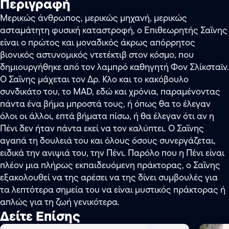
Περιγραφή
Μερικώς άνθρωπος, μερικώς μηχανή, μερικώς
ασταμάτητη φυσική καταστροφή, ο Επιθεωρητής Σαΐνης
είναι ο πρώτος και μοναδικός άκρως απόρρητος
βιονικός αστυνομικός ντετέκτιβ στον κόσμο, που
δημιουργήθηκε από τον λαμπρό καθηγητή Φον Σλίκσταϊν.
Ο Σαΐνης μάχεται τον Δρ. Κλο και το κακόβουλο
συνδικάτο του, το MAD, εδώ και χρόνια, παραμένοντας
πάντα ένα βήμα μπροστά τους, ή όπως θα το έλεγαν
όλοι οι άλλοι, επτά βήματα πίσω, ή θα έλεγαν ότι αν η
Πένι δεν ήταν πάντα εκεί να τον καλύπτει. Ο Σαΐνης
αγαπά τη δουλειά του και όλους όσους συνεργάζεται,
ειδικά την ανιψιά του, την Πένι. Παρόλο που η Πένι είναι
πλέον μια πλήρως εκπαιδευόμενη πράκτορας, ο Σαΐνης
εξακολουθεί να της αρέσει να της δίνει συμβουλές για
τα λεπτότερα σημεία του να είναι μυστικός πράκτορας ή
απλώς για τη ζωή γενικότερα.
Δείτε Επίσης