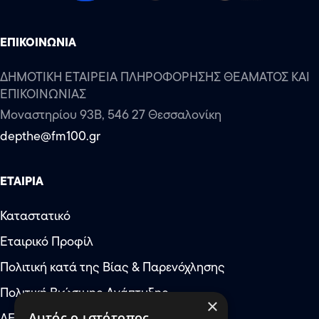
ΕΠΙΚΟΙΝΩΝΙΑ
ΔΗΜΟΤΙΚΗ ΕΤΑΙΡΕΙΑ ΠΛΗΡΟΦΟΡΗΣΗΣ ΘΕΑΜΑΤΟΣ ΚΑΙ
ΕΠΙΚΟΙΝΩΝΙΑΣ
Μοναστηρίου 93Β, 546 27 Θεσσαλονίκη
depthe@fm100.gr
ΕΤΑΙΡΙΑ
Καταστατικό
Εταιρικό Προφίλ
Αύξηση μεγέθους κειμέν
Πολιτική κατά της Βίας & Παρενόχλησης
Μείωση μεγέθους κειμέν
Πολιτική Βιώσιμης Ανάπτυξης
×
Αύξηση απόστασης μετ
ΔΕΠΘΕ: Έκτακτες Ανάγκες
Αυτός ο ιστότοπος