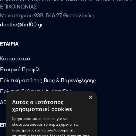
ΕΠΙΚΟΙΝΩΝΙΑΣ
Μοναστηρίου 93Β, 546 27 Θεσσαλονίκη
depthe@fm100.gr
ΕΤΑΙΡΙΑ
Καταστατικό
Εταιρικό Προφίλ
Αύξηση μεγέθους κειμέν
Πολιτική κατά της Βίας & Παρενόχλησης
Μείωση μεγέθους κειμέν
Πολιτική Βιώσιμης Ανάπτυξης
×
Αύξηση απόστασης μετ
ΔΕΠΘΕ: Έκτακτες Ανάγκες
Αυτός ο ιστότοπος
χρησιμοποιεί cookies
Μείωση απόστασης μετ
Χρησιμοποιούμε cookies για να
Αύξηση ύψους γραμμής
ΕΠΙΚΟΙΝΩΝΙΑ
εξατομικεύσουμε το περιεχόμενο, τις
διαφημίσεις και να αναλύσουμε την
Μείωση ύψους γραμμής
επισκεψιμότητά μας. Μοιραζόμαστε επίσης