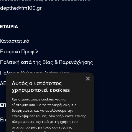
depthe@fm100.gr
ΕΤΑΙΡΙΑ
Καταστατικό
Εταιρικό Προφίλ
Αύξηση μεγέθους κειμέν
Πολιτική κατά της Βίας & Παρενόχλησης
Μείωση μεγέθους κειμέν
Πολιτική Βιώσιμης Ανάπτυξης
×
Αύξηση απόστασης μετ
ΔΕΠΘΕ: Έκτακτες Ανάγκες
Αυτός ο ιστότοπος
χρησιμοποιεί cookies
Μείωση απόστασης μετ
Χρησιμοποιούμε cookies για να
Αύξηση ύψους γραμμής
ΕΠΙΚΟΙΝΩΝΙΑ
εξατομικεύσουμε το περιεχόμενο, τις
διαφημίσεις και να αναλύσουμε την
Μείωση ύψους γραμμής
επισκεψιμότητά μας. Μοιραζόμαστε επίσης
Επικοινωνήστε μαζί μας
πληροφορίες σχετικά με τη χρήση του
Αντιστροφή χρωμάτων
ιστότοπού μας με τους συνεργάτες