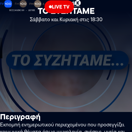
Κοινωνική
Κ
LIVE TV
ΤΟ ΣΥΖΗΤΑΜΕ
Σάββατο και Κυριακή στις 18:30
Περιγραφή
Εκπομπή ενημερωτικού περιεχομένου που προσεγγίζει
κοινωνικά θέματα όπως ψυχολογία, σχέσεις, υγεία και