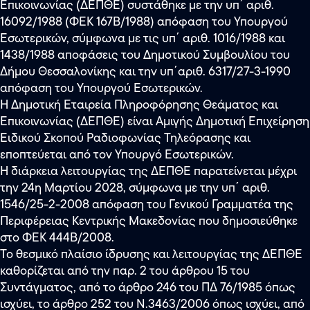
Επικοινωνίας (ΔΕΠΘΕ) συστάθηκε με την υπ΄ αριθ.
16092/1988 (ΦΕΚ 167Β/1988) απόφαση του Υπουργού
Εσωτερικών, σύμφωνα με τις υπ΄ αριθ. 1016/1988 και
1438/1988 αποφάσεις του Δημοτικού Συμβουλίου του
Δήμου Θεσσαλονίκης και την υπ΄αριθ. 6317/27-3-1990
απόφαση του Υπουργού Εσωτερικών.
Η Δημοτική Εταιρεία Πληροφόρησης Θεάματος και
Επικοινωνίας (ΔΕΠΘΕ) είναι Αμιγής Δημοτική Επιχείρηση
Ειδικού Σκοπού Ραδιοφωνίας Τηλεόρασης και
εποπτεύεται από τον Υπουργό Εσωτερικών.
Η διάρκεια λειτουργίας της ΔΕΠΘΕ παρατείνεται μέχρι
την 24η Μαρτίου 2028, σύμφωνα με την υπ΄ αριθ.
1546/25-2-2008 απόφαση του Γενικού Γραμματέα της
Περιφέρειας Κεντρικής Μακεδονίας που δημοσιεύθηκε
στο ΦΕΚ 444Β/2008.
Το θεσμικό πλαίσιο ίδρυσης και λειτουργίας της ΔΕΠΘΕ
καθορίζεται από την παρ. 2 του άρθρου 15 του
Συντάγματος, από το άρθρο 246 του ΠΔ 76/1985 όπως
ισχύει, το άρθρο 252 του Ν.3463/2006 όπως ισχύει, από