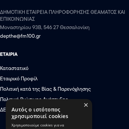
ΔΗΜΟΤΙΚΗ ΕΤΑΙΡΕΙΑ ΠΛΗΡΟΦΟΡΗΣΗΣ ΘΕΑΜΑΤΟΣ ΚΑΙ
ΕΠΙΚΟΙΝΩΝΙΑΣ
Μοναστηρίου 93Β, 546 27 Θεσσαλονίκη
depthe@fm100.gr
ΕΤΑΙΡΙΑ
Καταστατικό
Εταιρικό Προφίλ
Αύξηση μεγέθους κειμέν
Πολιτική κατά της Βίας & Παρενόχλησης
Μείωση μεγέθους κειμέν
Πολιτική Βιώσιμης Ανάπτυξης
×
Αύξηση απόστασης μετ
ΔΕΠΘΕ: Έκτακτες Ανάγκες
Αυτός ο ιστότοπος
χρησιμοποιεί cookies
Μείωση απόστασης μετ
Χρησιμοποιούμε cookies για να
Αύξηση ύψους γραμμής