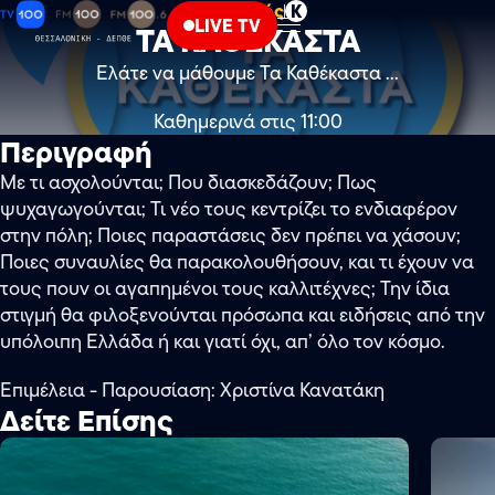
Πολιτισμός
Κ
LIVE TV
ΤΑ ΚΑΘΕΚΑΣΤΑ
Ελάτε να μάθουμε Τα Καθέκαστα ...
Καθημερινά στις 11:00
Περιγραφή
Με τι ασχολούνται; Που διασκεδάζουν; Πως
ψυχαγωγούνται; Τι νέο τους κεντρίζει το ενδιαφέρον
στην πόλη; Ποιες παραστάσεις δεν πρέπει να χάσουν;
Ποιες συναυλίες θα παρακολουθήσουν, και τι έχουν να
τους πουν οι αγαπημένοι τους καλλιτέχνες; Την ίδια
στιγμή θα φιλοξενούνται πρόσωπα και ειδήσεις από την
υπόλοιπη Ελλάδα ή και γιατί όχι, απ’ όλο τον κόσμο.
Επιμέλεια - Παρουσίαση: Χριστίνα Κανατάκη
Δείτε Επίσης