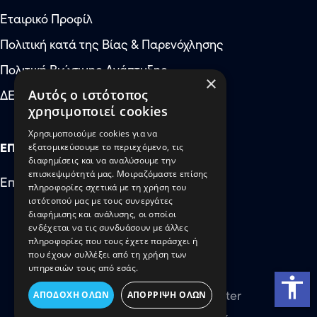
Εταιρικό Προφίλ
Αύξηση μεγέθους κειμέν
Πολιτική κατά της Βίας & Παρενόχλησης
Μείωση μεγέθους κειμέν
Πολιτική Βιώσιμης Ανάπτυξης
×
Αύξηση απόστασης μετ
Αυτός ο ιστότοπος
ΔΕΠΘΕ: Έκτακτες Ανάγκες
χρησιμοποιεί cookies
Μείωση απόστασης μετ
Χρησιμοποιούμε cookies για να
Αύξηση ύψους γραμμής
ΕΠΙΚΟΙΝΩΝΙΑ
εξατομικεύσουμε το περιεχόμενο, τις
διαφημίσεις και να αναλύσουμε την
Μείωση ύψους γραμμής
επισκεψιμότητά μας. Μοιραζόμαστε επίσης
Επικοινωνήστε μαζί μας
πληροφορίες σχετικά με τη χρήση του
Αντιστροφή χρωμάτων
ιστότοπού μας με τους συνεργάτες
διαφήμισης και ανάλυσης, οι οποίοι
Αποχρώσεις του γκρι
ενδέχεται να τις συνδυάσουν με άλλες
πληροφορίες που τους έχετε παράσχει ή
Μεγάλος δρομέας
που έχουν συλλέξει από τη χρήση των
υπηρεσιών τους από εσάς.
Privacy
Οδηγός ανάγνωσης
accessibility
Build to matter by DontMatter
ΑΠΟΔΟΧΉ ΌΛΩΝ
ΑΠΌΡΡΙΨΗ ΌΛΩΝ
Υπογράμμιση συνδέσμω