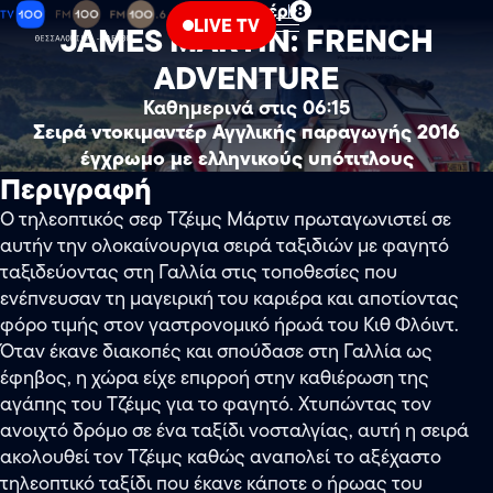
Ντοκιμαντέρ
8
LIVE TV
JAMES MARTIN: FRENCH
ADVENTURE
Καθημερινά στις 06:15
Σειρά ντοκιμαντέρ Αγγλικής παραγωγής 2016
έγχρωμο με ελληνικούς υπότιτλους
Περιγραφή
Ο τηλεοπτικός σεφ Τζέιμς Μάρτιν πρωταγωνιστεί σε
αυτήν την ολοκαίνουργια σειρά ταξιδιών με φαγητό
ταξιδεύοντας στη Γαλλία στις τοποθεσίες που
ενέπνευσαν τη μαγειρική του καριέρα και αποτίοντας
φόρο τιμής στον γαστρονομικό ήρωά του Κιθ Φλόιντ.
Όταν έκανε διακοπές και σπούδασε στη Γαλλία ως
έφηβος, η χώρα είχε επιρροή στην καθιέρωση της
αγάπης του Τζέιμς για το φαγητό. Χτυπώντας τον
ανοιχτό δρόμο σε ένα ταξίδι νοσταλγίας, αυτή η σειρά
ακολουθεί τον Τζέιμς καθώς αναπολεί το αξέχαστο
τηλεοπτικό ταξίδι που έκανε κάποτε ο ήρωας του