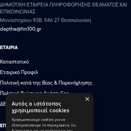
ΔΗΜΟΤΙΚΗ ΕΤΑΙΡΕΙΑ ΠΛΗΡΟΦΟΡΗΣΗΣ ΘΕΑΜΑΤΟΣ ΚΑΙ
ΕΠΙΚΟΙΝΩΝΙΑΣ
Μοναστηρίου 93Β, 546 27 Θεσσαλονίκη
depthe@fm100.gr
ΕΤΑΙΡΙΑ
Καταστατικό
Εταιρικό Προφίλ
Αύξηση μεγέθους κειμέν
Πολιτική κατά της Βίας & Παρενόχλησης
Μείωση μεγέθους κειμέν
Πολιτική Βιώσιμης Ανάπτυξης
×
Αύξηση απόστασης μετ
ΔΕΠΘΕ: Έκτακτες Ανάγκες
Αυτός ο ιστότοπος
χρησιμοποιεί cookies
Μείωση απόστασης μετ
Χρησιμοποιούμε cookies για να
Αύξηση ύψους γραμμής
ΕΠΙΚΟΙΝΩΝΙΑ
εξατομικεύσουμε το περιεχόμενο, τις
διαφημίσεις και να αναλύσουμε την