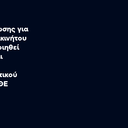
σης για
ακινήτου
οιηθεί
ι
τικού
ΘΕ